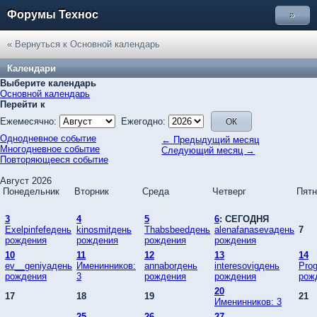
Форумы Технос
»
« Вернуться к Основной календарь
Календари
Выберите календарь
Основной календарь
Перейти к
Ежемесячно:
Ежегодно:
Однодневное событие
← Предыдущий месяц
Многодневное событие
Следующий месяц →
Повторяющееся событие
Август 2026
Понедельник
Вторник
Среда
Четверг
Пятн
3
4
5
6
: СЕГОДНЯ
Exelpinfefeдень
kinosmitдень
Thabsbeedдень
alenafanasevaдень
7
рождения
рождения
рождения
рождения
10
11
12
13
14
ev__geniyaдень
Именинников:
annaborдень
interesovigдень
Pro
рождения
3
рождения
рождения
рож
20
17
18
19
21
Именинников: 3
25
26
27