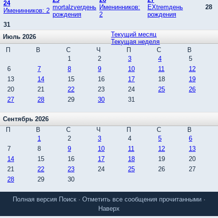
24
mortalzverдень
Именинников:
EXtremдень
28
Именинников: 2
рождения
2
рождения
31
Текущий месяц
Июль 2026
Текущая неделя
П
В
С
Ч
П
С
В
1
2
3
4
5
6
7
8
9
10
11
12
13
14
15
16
17
18
19
20
21
22
23
24
25
26
27
28
29
30
31
Сентябрь 2026
П
В
С
Ч
П
С
В
1
2
3
4
5
6
7
8
9
10
11
12
13
14
15
16
17
18
19
20
21
22
23
24
25
26
27
28
29
30
Полная версия
Поиск
·
Отметить все сообщения прочитанными
·
Наверх