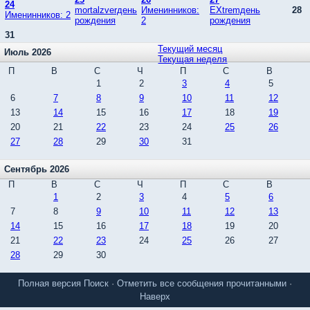
24
mortalzverдень
Именинников:
EXtremдень
28
Именинников: 2
рождения
2
рождения
31
Текущий месяц
Июль 2026
Текущая неделя
П
В
С
Ч
П
С
В
1
2
3
4
5
6
7
8
9
10
11
12
13
14
15
16
17
18
19
20
21
22
23
24
25
26
27
28
29
30
31
Сентябрь 2026
П
В
С
Ч
П
С
В
1
2
3
4
5
6
7
8
9
10
11
12
13
14
15
16
17
18
19
20
21
22
23
24
25
26
27
28
29
30
Полная версия
Поиск
·
Отметить все сообщения прочитанными
·
Наверх