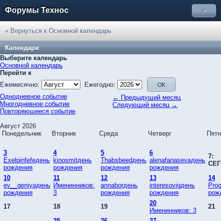
Форумы Технос
»
« Вернуться к Основной календарь
Календари
Выберите календарь
Основной календарь
Перейти к
Ежемесячно:
Ежегодно:
Однодневное событие
← Предыдущий месяц
Многодневное событие
Следующий месяц →
Повторяющееся событие
Август 2026
Понедельник
Вторник
Среда
Четверг
Пятн
3
4
5
6
7:
Exelpinfefeдень
kinosmitдень
Thabsbeedдень
alenafanasevaдень
СЕ
рождения
рождения
рождения
рождения
10
11
12
13
14
ev__geniyaдень
Именинников:
annaborдень
interesovigдень
Pro
рождения
3
рождения
рождения
рож
20
17
18
19
21
Именинников: 3
25
26
27