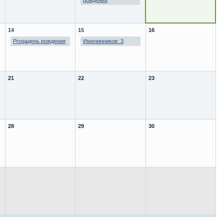
рождения
14
15
16
Progaдень рождения
Именинников: 3
21
22
23
28
29
30