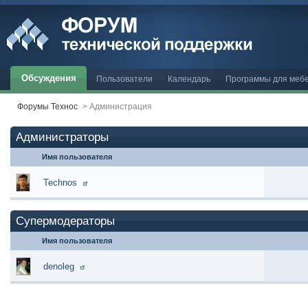
Обсуждения
Пользователи
Календарь
Программы для меб
Форумы Технос
>
Администрация
Администраторы
Имя пользователя
Technos
Супермодераторы
Имя пользователя
denoleg