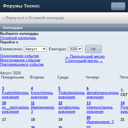
Форумы Технос
»
« Вернуться к Основной календарь
Календари
Выберите календарь
Основной календарь
Перейти к
Ежемесячно:
Ежегодно:
Однодневное событие
← Предыдущий месяц
Многодневное событие
Следующий месяц →
Повторяющееся событие
Август 2026
Понедельник
Вторник
Среда
Четверг
Пятн
3
4
5
6
7:
Exelpinfefeдень
kinosmitдень
Thabsbeedдень
alenafanasevaдень
СЕ
рождения
рождения
рождения
рождения
10
11
12
13
14
ev__geniyaдень
Именинников:
annaborдень
interesovigдень
Pro
рождения
3
рождения
рождения
рож
20
17
18
19
21
Именинников: 3
25
26
27