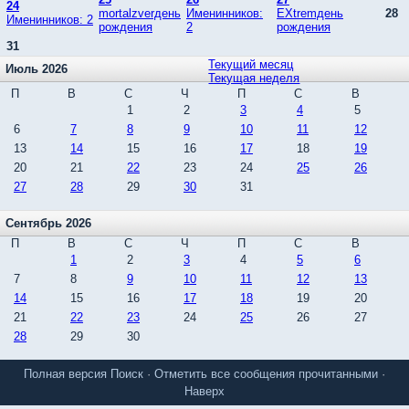
24
mortalzverдень
Именинников:
EXtremдень
28
Именинников: 2
рождения
2
рождения
31
Текущий месяц
Июль 2026
Текущая неделя
П
В
С
Ч
П
С
В
1
2
3
4
5
6
7
8
9
10
11
12
13
14
15
16
17
18
19
20
21
22
23
24
25
26
27
28
29
30
31
Сентябрь 2026
П
В
С
Ч
П
С
В
1
2
3
4
5
6
7
8
9
10
11
12
13
14
15
16
17
18
19
20
21
22
23
24
25
26
27
28
29
30
Полная версия
Поиск
·
Отметить все сообщения прочитанными
·
Наверх