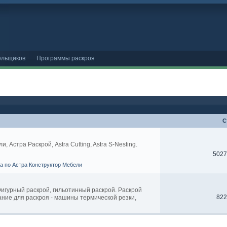
ельщиков
Программы раскроя
С
Астра Раскрой, Astra Cutting, Astra S-Nesting.
5027
ва по Астра Конструктор Мебели
 Фигурный раскрой, гильотинный раскрой. Раскрой
822
ание для раскроя - машины термической резки,